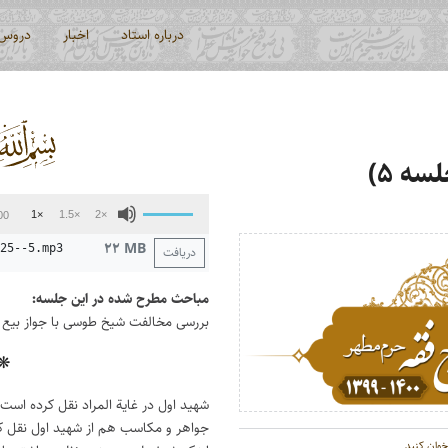
درباره استاد
اخبار
دروس
ه ۵)
پخش‌کننده
برای
1×
1.5×
2×
00
صوت
افزایش
۲۲ MB
25--5.mp3
دریافت
یا
کاهش
مباحث مطرح شده در این جلسه:
صدا
بررسی مخالفت شیخ طوسی با جواز بیع 
از
کلیدهای
 ❋
بالا
و
شهید اول در غایة المراد نقل کرده است
پایین
جواهر و مکاسب هم از شهید اول نقل کرد
استفاده
وان کنید