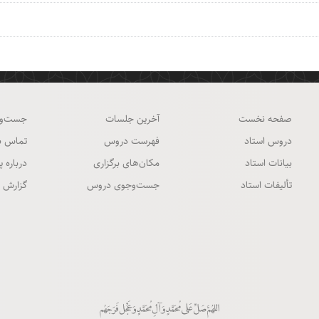
صفحه نخست
آخرین جلسات
جست‌و
دروس استاد
فهرست دروس
تماس با
بیانات استاد
مکان‌های برگزاری
درباره پ
تألیفات استاد
جست‌وجوی دروس
گزارش 