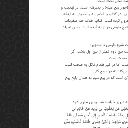
اشد محل بحث است.
واز بیع عینه) را پذیرفته است. در تهذیب و
ن دو کتاب یا کلامی‌اند یا حدیثی نه اینکه
فروع کرده است. کتاب خلاف هم متفردات
 شیخ طوسی در نهایه آمده است و بین نظرات
ت شیخ طوسی با مشهور:
 بیع دوم کمتر از بیع اول باشد، اگر
ه صحت است.
ست اما در غیر طعام قائل به صحت است.
‌کند نه در مبیع کلی.
ن است که در بیع دوم به همان بایعِ بیع
ه دیروز خوانده شد چنین نظری دارد:
 یَحْیَی عَنْ یَعْقُوبَ بْنِ یَزِیدَ عَنْ خَالِدِ بْنِ
ٍ بِعْتُهُ طَعَاماً بِتَأْخِیرٍ إِلَی أَجَلٍ مُسَمًّی فَلَمَّا
نْدِی دَرَاهِمُ وَ لَکِنْ عِنْدِی طَعَامٌ فَاشْتَرِهِ مِنِّی