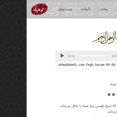
بیانات
تألیفات
جست‌وجو
00:00
00:
ahmadabedi.com-fegh-haram-99-06-
عینه
❋ ❋
 که شیخ طوسی بیع عینه را باطل می‌داند،
ه‌اند.