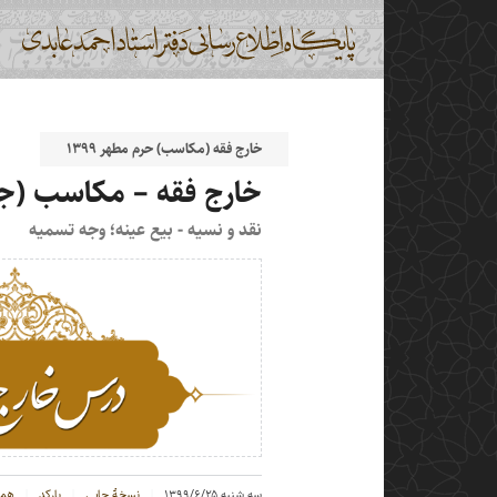
خارج فقه (مکاسب) حرم مطهر ۱۳۹۹
خارج فقه – مکاسب (جلس
نقد و نسیه - بیع عینه؛ وجه تسمیه
سه شنبه ۱۳۹۹/۶/۲۵
نسخهٔ چاپی
بارکد
همخ