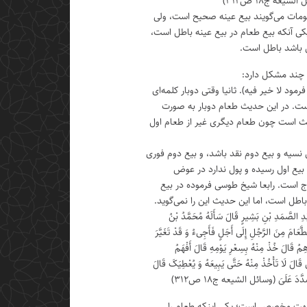
ل الشیعه ج۱۸ ص۳۱۲)
مات می‌گویند بیع عینه صحیح است، ولی
ی آنکه بیع طعام در بیع عینه باطل است،
ل باشد باطل است.
 چند مشکل دارد:
رمود لا خیر فیه). ثانیا وقتی دوبار کلمه‌ای
است. در این حدیث طعام دوبار به صورت
ث است چون طعام دیگری غیر از طعام اول
ل نسیه و بیع دوم نقد باشد، و بیع دوم فوری
بیع اول رسیده و پول ندارد در عوض
 است. رابعا شیخ طوسی فرموده در بیع
باطل است، اما این حدیث این را نمی‌گوید.
ِ الصَّمَدِ بْنِ بَشِیرٍ قَالَ سَأَلَهُ مُحَمَّدُ بْنُ
َّعَامَ مِنَ الرَّجُلِ إِلَی أَجَلٍ فَأَجِی‌ءُ وَ قَدْ تَغَیَّرَ
ُ قَالَ خُذْ مِنْهُ بِسِعْرِ یَوْمِهِ قَالَ أَفْهَمُ
ی قَالَ لَا تَأْخُذْ مِنْهُ حَتَّی یَبِیعَهُ وَ یُعْطِیَکَ قَالَ
شَدَّدَ عَلَیَ (وسائل الشیعه ج۱۸ ص۳۱۲)
جهت مخصص است؛ یکی اینکه طعام را