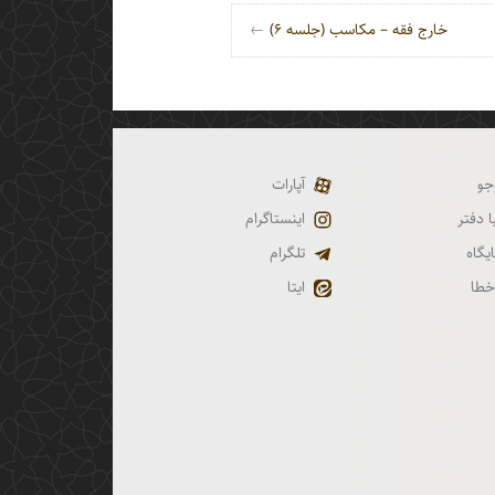
خارج فقه – مکاسب (جلسه ۶)
←
جو
آپارات
 دفتر
اینستاگرام
ایگاه
تلگرام
خطا
ایتا