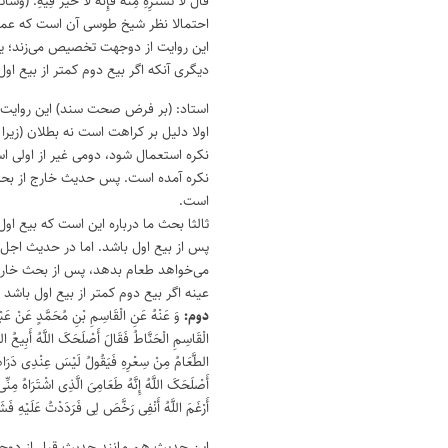
قَالَ لَا تَشْتَرِهِ مِنْهُ فَإِنَهُ لَا خَیْرَ فِیهِ. (وسائ
احتمالا نظر شیخ طوسی آن است که عمو
این روایت از دوجهت تخصیص می‌زند؛ یک
دیگری آنکه اگر بیع دوم کمتر از بیع او
استاد: (بر فرض صحت سند) این روایت
اولا دلیل بر کراهت است نه بطلان (زیرا ف
نکره استعمال شود، دومی غیر از اولی 
نکره آمده است. پس حدیث خارج از بح
است.
ثالثا بحث ما درباره این است که بیع او
پس از بیع اول باشد. اما در حدیث اجل 
می‌خواهد طعام بدهد، پس از بحث خارج
عینه اگر بیع دوم کمتر از بیع اول باشد 
دوم:
وَ عَنْهُ عَنِ الْقَاسِمِ بْنِ مُحَمَّدٍ عَنْ عَبْد
الْقَاسِمِ الْحَنَّاطُ فَقَالَ أَصْلَحَکَ اللَّهُ أَبِیعُ الط
الطَّعَامُ مِنْ سِعْرِهِ فَیَقُولُ لَیْسَ عِنْدِی دَرَاهِم
أَصْلَحَکَ اللَّهُ إِنَّهُ طَعَامِیَ الَّذِی اشْتَرَاهُ مِنِّ
أَرْغَمَ اللَّهُ أَنْفِی رَخَّصَ لِی فَرَدَدْتُ عَلَیْهِ فَ
این حدیث هم مانند حدیث قبل از دو