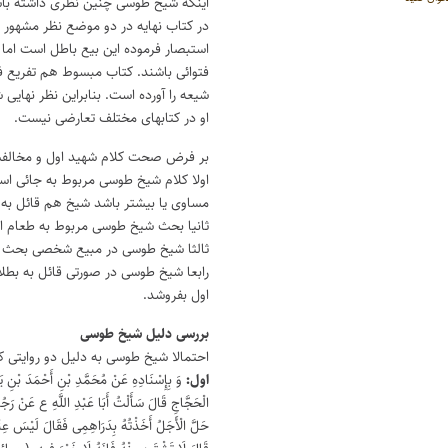
اینکه شیخ طوسی چنین نظری داشته ب
کنید.
در کتاب نهایه در دو موضع نظر مشهور (ج
استبصار فرموده این بیع باطل است اما ای
فتوائی باشند. کتاب مبسوط هم تفریع 
شیعه را آورده است. بنابراین نظر نهایی
او در کتابهای مختلف تعارضی نیست.
بر فرض صحت کلام شهید اول و مخالف
اولا کلام شیخ طوسی مربوط به جائی است
مساوی یا بیشتر باشد شیخ هم قائل ب
ثانیا بحث شیخ طوسی مربوط به طعام ا
ثالثا شیخ طوسی در مبیع شخصی بحث می
رابعا شیخ طوسی در صورتی قائل به بطلا
اول بفروشد.
بررسی دلیل شیخ طوسی
احتمالا شیخ طوسی به دلیل دو روایتی ک
اول:
وَ بِإِسْنَادِهِ عَنْ مُحَمَّدِ بْنِ أَحْمَدَ بْنِ
الْحَجَّاجِ قَالَ سَأَلْتُ أَبَا عَبْدِ اللَّهِ ع عَنْ رَجُل
حَلَّ الْأَجَلُ أَخَذْتُهُ بِدَرَاهِمِی فَقَالَ لَیْسَ عِ