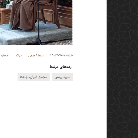
شنبه ۱۴۰۳/۰۷/۰۷
نسخهٔ چاپی
بارکد
همخوان
رده‌های مرتبط
سوره یونس
مجمع البیان، جلد۵