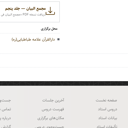
مجمع البیان — جلد پنجم
دریافت نسخه PDF‌ «مجمع البیان فی تفسیر القرآن» مجلد پنجم
محل برگزاری
دارالقرآن علامه طباطبایی(ره)
صفحه نخست
آخرین جلسات
جست‌و
دروس استاد
فهرست دروس
تماس با
بیانات استاد
مکان‌های برگزاری
درباره پ
تألیفات استاد
جست‌وجوی دروس
گزارش 