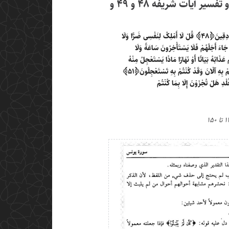
بررسی لغات، مفردات، معنا و تفسیر آیات شریفه ۴۸ و ۴۹ و
دِقِینَ
﴿۴۸﴾
قُلْ لَا أَمْلِکُ لِنَفْسِی ضَرًّا وَلَا
ذَا جَاءَ أَجَلُهُمْ فَلَا یَسْتَأْخِرُونَ سَاعَةً وَلَا
مْ عَذَابُهُ بَیَاتًا أَوْ نَهَارًا مَاذَا یَسْتَعْجِلُ مِنْهُ
تُمْ بِهِ آلْآنَ وَقَدْ کُنْتُمْ بِهِ تَسْتَعْجِلُونَ
﴿۵۱﴾
ْدِ هَلْ تُجْزَوْنَ إِلَا بِمَا کُنْتُمْ