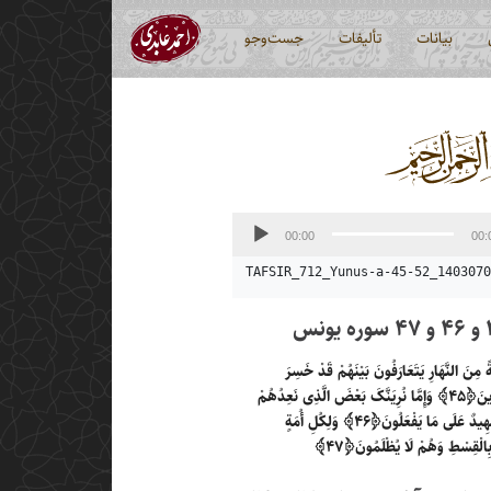
بیانات
تألیفات
جست‌وجو
00:00
00:
TAFSIR_712_Yunus-a-45-52_1403070
ةً مِنَ النَّهَارِ یَتَعَارَفُونَ بَیْنَهُمْ قَدْ خَسِرَ
ِینَ
﴿۴۵﴾
وَإِمَّا نُرِیَنَّکَ بَعْضَ الَّذِی نَعِدُهُمْ
ُ شَهِیدٌ عَلَی مَا یَفْعَلُونَ
﴿۴۶﴾
وَلِکُلِ أُمَةٍ
بِالْقِسْطِ وَهُمْ لَا یُظْلَمُونَ
﴿۴۷﴾