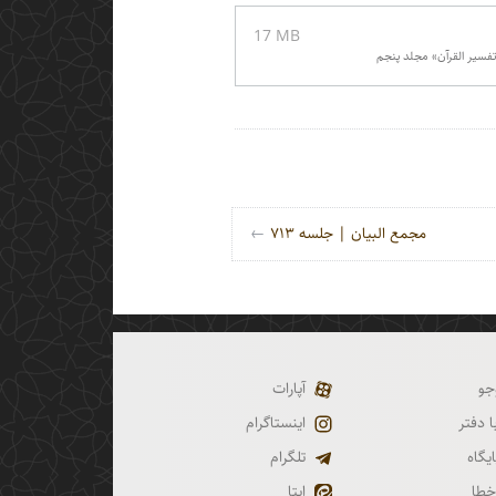
‎17 MB‏
مجمع البیان | جلسه ۷۱۳
←
جو
آپارات
 دفتر
اینستاگرام
ایگاه
تلگرام
خطا
ایتا