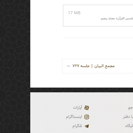
‎17 MB‏
مجمع البیان | جلسه ۷۲۷
←
جو
آپارات
 دفتر
اینستاگرام
ایگاه
تلگرام