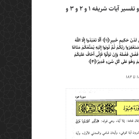
بررسی لغات، مفردات، معنا و تفسیر آیات شریفه ۱ و ۲ و ۳ و
ْ لَدُنْ حَکِیمٍ خَبِیرٍ
﴿۱﴾
أَلَّا تَعْبُدُوا إِلَّا اللَّهَ
ْتَغْفِرُوا رَبَّکُمْ ثُمَّ تُوبُوا إِلَیْهِ یُمَتِّعْکُمْ مَتَاعًا
لٍ فَضْلَهُ وَإِنْ تَوَلَّوْا فَإِنِّی أَخَافُ عَلَیْکُمْ
کُمْ وَهُوَ عَلَی کُلِ شَیْءٍ قَدِیرٌ
﴿۴﴾