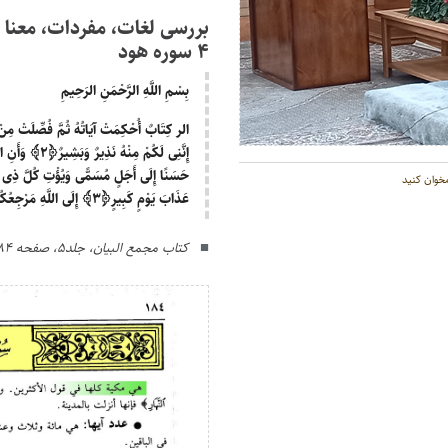
کنید.
۴ سوره هود
بِسْمِ اللَّهِ الرَّحْمَنِ الرَحِیمِ
الر کِتَابٌ أُحْکِمَتْ آیَاتُهُ ثُمَّ فُصِّلَتْ مِن
إِنَّنِی لَکُمْ مِنْهُ نَذِیرٌ وَبَشِیرٌ
﴿۲﴾
وَأَنِ اس
حَسَنًا إِلَی أَجَلٍ مُسَمًّی وَیُؤْتِ کُلَّ ذِی فَضْ
خوان کنید
عَذَابَ یَوْمٍ کَبِیرٍ
﴿۳﴾
إِلَی اللَّهِ مَرْجِعُ
کتاب مجمع البیان، جلد۵، صفحه ۱۸۴ تا ۱۸۶