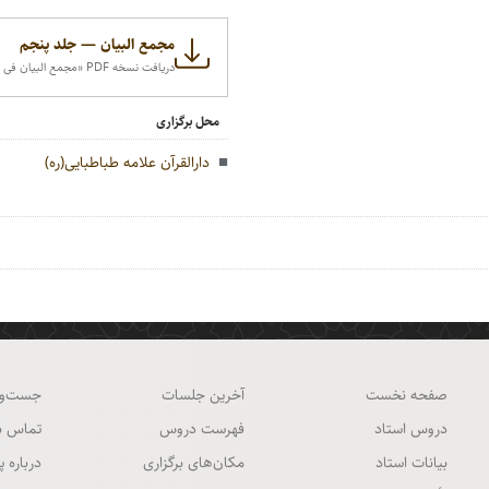
مجمع البیان — جلد پنجم
دریافت نسخه PDF‌ «مجمع البیان فی تفسیر القرآن» مجلد پنجم
محل برگزاری
دارالقرآن علامه طباطبایی(ره)
صفحه نخست
آخرین جلسات
جست‌و
دروس استاد
فهرست دروس
تماس با
بیانات استاد
مکان‌های برگزاری
درباره پ