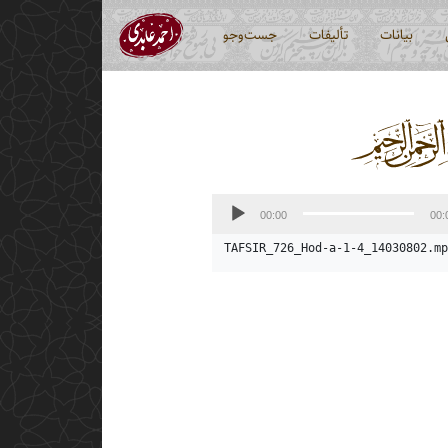
بیانات
تألیفات
جست‌وجو
00:00
00:
TAFSIR_726_Hod-a-1-4_14030802.mp