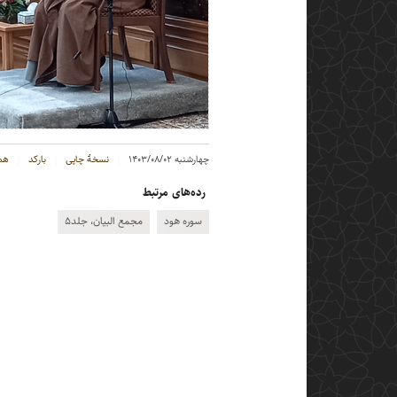
چهارشنبه ۱۴۰۳/۰۸/۰۲
نسخهٔ چاپی
بارکد
هم
رده‌های مرتبط
سوره هود
مجمع البیان، جلد۵