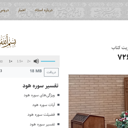
درباره استاد
اخبار
دروس
ریت کتاب
پخش‌کننده
برای
1×
1.5×
2×
00
صوت
افزایش
18 MB
3
دریافت
یا
کاهش
تفسیر سوره هود
صدا
از
ویژگی‌های سوره هود
کلیدهای
آیات سوره هود
بالا
و
فضیلت سوره هود
پایین
تفسیر سوره هود
استفاده