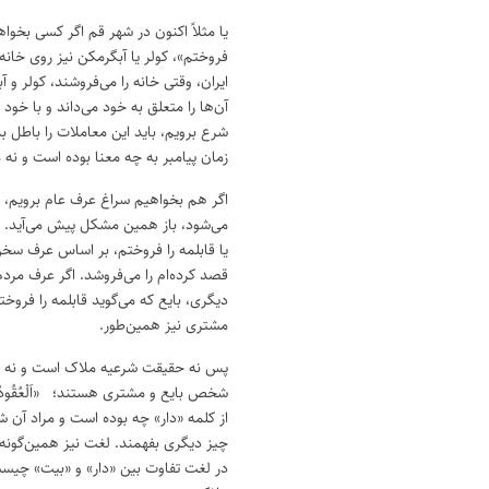
یا مثلاً اکنون در شهر قم اگر کسی بخواه
فروختم»، کولر یا آبگرمکن نیز روی خا
ایران، وقتی خانه را می‌فروشند، کولر و
آن‌ها را متعلق به خود می‌داند و با خو
شرع برویم، باید این معاملات را باطل بد
زمان پیامبر به چه معنا بوده است و نه
اگر هم بخواهیم سراغ عرف عام برویم،
می‌شود، باز همین مشکل پیش می‌آید. با
یا قابلمه را فروختم، بر اساس عرف سخن م
قصد کرده‌ام را می‌فروشد. اگر عرف مردم 
دیگری، بایع که می‌گوید قابلمه را ف
مشتری نیز همین‌طور.
پس نه حقیقت شرعیه ملاک است و نه ح
شخص بایع و مشتری هستند؛ «اَلْعُقُودُ تَاب
از کلمه «دار» چه بوده است و مراد آن 
چیز دیگری بفهمند. لغت نیز همین‌گونه ا
در لغت تفاوت بین «دار» و «بیت» چیست 