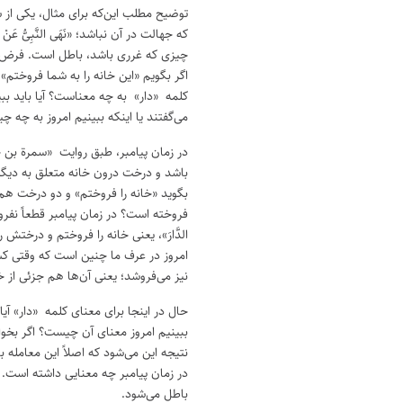
توضیح مطلب این‌که برای مثال، یکی ا
چیزی که غرری باشد، باطل است. فرض کن
اگر بگویم «این خانه را به شما فروختم» یا ب
کلمه «دار» به چه معناست؟ آیا باید ببی
می‌گفتند یا اینکه ببینیم امروز به چه چی
در زمان پیامبر، طبق روایت «سمرة بن
باشد و درخت درون خانه متعلق به دیگر
بگوید «خانه را فروختم» و دو درخت هم د
فروخته است؟ در زمان پیامبر قطعاً نفروخ
الدَّارَ»، یعنی خانه را فروختم و درختش 
امروز در عرف ما چنین است که وقتی کسی
نیز می‌فروشد؛ یعنی آن‌ها هم جزئی از
حال در اینجا برای معنای کلمه «دار» آیا 
ببینیم امروز معنای آن چیست؟ اگر بخو
نتیجه این می‌شود که اصلاً این معامله ب
در زمان پیامبر چه معنایی داشته است. 
باطل می‌شود.