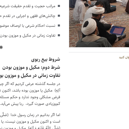
کنید.
مراتب حجیت و تقدم حقیقت شرعیه 
چالش‌های فقهی و اجرایی در تقدم 
نسبت احکام شرعی با اوصاف موضو
تفاوت زمانی در مکیل و موزون بودن 
 ❋
ن کنید
شروط بیع ربوی
شرط دوم: مکیل و موزون بودن
تفاوت زمانی در مکیل و موزون بود
در جلسه گذشته عرض کردیم که اگر چیزی در 
آلِهِ) مکیل یا موزون بوده باشد، اکنو
فرض مشکلی وجود ندارد و حکم مسئله ر
کم‌وزیادی صورت گیرد، ربا پیش می‌آید.
اما اگر بدانیم در زمان رسول خدا (صَلَّی الل
است و اکنون مکیل و موزون نیست، یا ب
(صَلَّی اللّهُ عَلَیْهِ وَ آلِهِ) مکیل و م