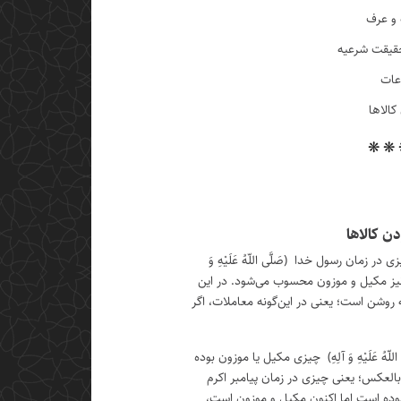
و عرف
حقیقت شرعیه
عات
کالاها
❋ ❋
ن کالاها
زمان رسول خدا (صَلَّی اللّهُ عَلَیْهِ وَ
ن نیز مکیل و موزون محسوب می‌شود. در این
وشن است؛ یعنی در این‌گونه معاملات، اگر
ّهُ عَلَیْهِ وَ آلِهِ) چیزی مکیل یا موزون بوده
العکس؛ یعنی چیزی در زمان پیامبر اکرم
وزون نبوده است اما اکنون مکیل و موزون است،