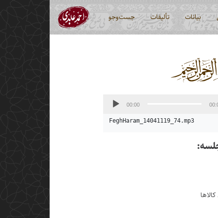
بیانات
تألیفات
جست‌وجو
00:00
00:
FeghHaram_14041119_74.mp3
لسه:
کالاها