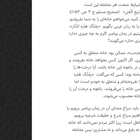
ز شرایط صحت هر معامله این است
که جهالت در آن نباشد؛ «نَهَی النَّبِیُّ عَنْ بَیْعِ الْغَرَرِ» (صحیح مسلم ج ۳ ص ۱۱۵۳)؛
ید می‌خواهم خانه‌ای را به شما بفروشم.
ه زبان عربی بگویم «بِعْتُکَ هذِهِ الدَّارَ»،
نیم در زمان پیامبر اکرم به چه چیزی «دار»
زی «دار» می‌گویند؟
 جندب»، ممکن بود خانه متعلق به کسی
ی. اگر اکنون کسی بخواهد خانه بفروشد و
ر باغچه این خانه باشد، آیا درخت‌ها را
ته بود؛ کسی که می‌گفت «بِعْتُکَ هٰذِهِ
را نفروخته‌ام و متعلق به خودم است؛ اما
 خانه را می‌فروشد، باغچه و درخت آن را
 خانه محسوب می‌شوند.
باید سراغ معنای آن در زمان پیامبر برویم یا
اهیم سراغ شرع و حقیقت شرعیه برویم،
اطل است؛ زیرا اکثر مردم نمی‌دانند که خانه
نه بایع می‌داند و نه مشتری؛ پس معامله