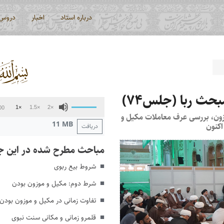
درباره استاد
اخبار
دروس
حث ربا (جلس۷۴)
پخش‌کننده
برای
1×
1.5×
2×
00
صوت
افزایش
ون، بررسی عرف معاملات مکیل و
11 MB
اکنون
دریافت
یا
کاهش
مباحث مطرح شده در این ج
صدا
از
شروط بیع ربوی
کلیدهای
شرط دوم: مکیل و موزون بودن
بالا
و
تفاوت زمانی در مکیل و موزون بودن 
پایین
قلمرو زمانی و مکانی سنت نبوی
استفاده